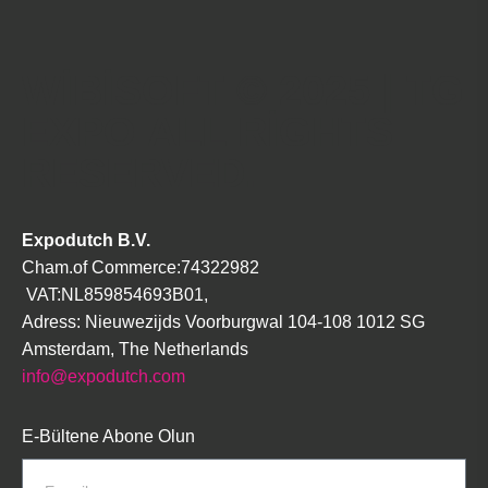
WIBISOFT
© 2025 | TG
EXPO ALL RIGHTS
RESERVED.
Expodutch B.V.
Cham.of Commerce:74322982
VAT:NL859854693B01,
Adress:
Nieuwezijds Voorburgwal 104-108 1012 SG
Amsterdam, The Netherlands
info@expodutch.com
E-Bültene Abone Olun