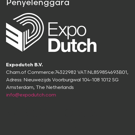
Penyelenggara
Expodutch B.V.
Cham.of Commerce:74322982 VAT:NL859854693B01,
Adress:
Nieuwezijds Voorburgwal 104-108 1012 SG
Amsterdam, The Netherlands
info@expodutch.com
WIBISOFT
© 2025 | TG
EXPO ALL RIGHTS