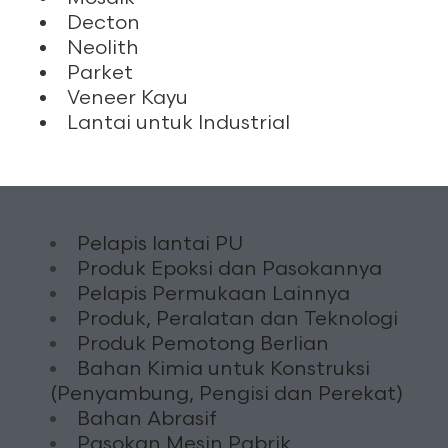
Decton
Neolith
Parket
Veneer Kayu
Lantai untuk Industrial
Pelapis lantai PU
Produk Epoksi dan Pasokannya
Pelapis Permukaan Lainnya
Produk, Peralatan dan Teknologi
Produk Pemotong Berlian
Bahan Kimia untuk Konstruksi
(Penyambung, Pengisi dan Perekat)
Bahan Abrasif
Pasokan Mesin Pabrik