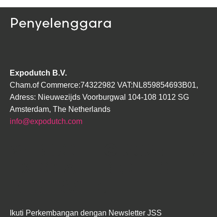
Penyelenggara
Expodutch B.V.
Cham.of Commerce:74322982 VAT:NL859854693B01,
Adress:
Nieuwezijds Voorburgwal 104-108 1012 SG
Amsterdam, The Netherlands
info@expodutch.com
WIBISOFT
© 2025 | TG
EXPO ALL RIGHTS
RESERVED.
Ikuti Perkembangan dengan Newsletter JSS